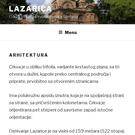
Skip
LAZARICA
to
Crkva Svetog Prvomučenika Stefana
content
Menu
ARHITEKTURA
Crkva je u obliku trifoila, varijante krstastog plana, sa tri
otvora u dužini, kupole preko centralnog područja i
priprate, prvobitno sa otvorenim stranicama.
Ima polukružnu apsidu iznutra, koja je na spoljašnjoj strani
sa strane, sa pričvršćenim kolonetama. Crkva je
orijentirana pet stepeni od savršene zapad-istočne
orijentacije.
Osnivanje Lazarice je na visini od 159 metara (522 stopa).