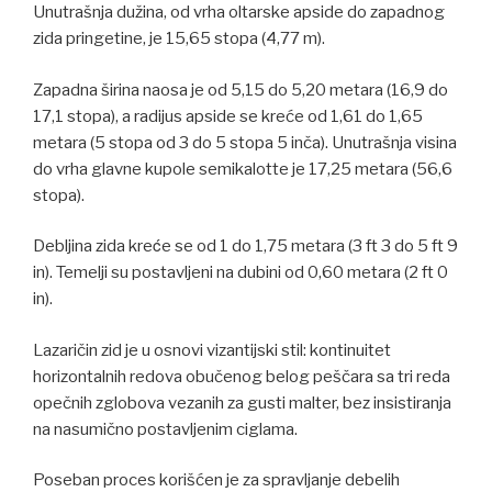
Unutrašnja dužina, od vrha oltarske apside do zapadnog
zida pringetine, je 15,65 stopa (4,77 m).
Zapadna širina naosa je od 5,15 do 5,20 metara (16,9 do
17,1 stopa), a radijus apside se kreće od 1,61 do 1,65
metara (5 stopa od 3 do 5 stopa 5 inča). Unutrašnja visina
do vrha glavne kupole semikalotte je 17,25 metara (56,6
stopa).
Debljina zida kreće se od 1 do 1,75 metara (3 ft 3 do 5 ft 9
in). Temelji su postavljeni na dubini od 0,60 metara (2 ft 0
in).
Lazaričin zid je u osnovi vizantijski stil: kontinuitet
horizontalnih redova obučenog belog peščara sa tri reda
opečnih zglobova vezanih za gusti malter, bez insistiranja
na nasumično postavljenim ciglama.
Poseban proces korišćen je za spravljanje debelih