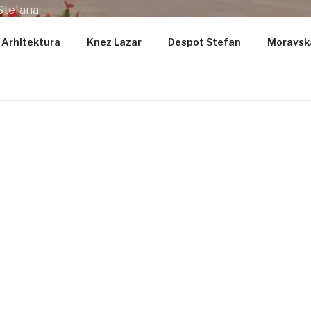
Stefana
Arhitektura
Knez Lazar
Despot Stefan
Moravska
ZARICA
 prvog mučenika Stephena, poznatija pod nazivom Crkva La
slavna crkva u Kruševcu, Srbija.
1375-1378 kao zadužbina kneza Lazara Srbije.