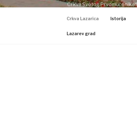
Crkva Svetog Prvomučenika 
Crkva Lazarica
Istorija
Lazarev grad
CRKVA LA
Crkva Svetog
srpska pravo
Izgrađen je 